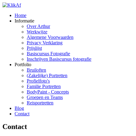
Home
Informatie
Over Arthur
Werkwijze
Algemene Voorwaarden
Privacy Verklaring
Prijslijst
Basiscursus Fotografie
Inschrijven Basiscursus fotografie
Portfolio
Bruiloften
(Zakelijke) Portretten
Profielfoto's
Familie Portretten
BodyPaint - Concepts
Groepen en Teams
Reisportretten
Blog
Contact
Contact