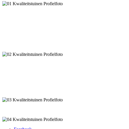
De meeste mensen zijn visueel ingesteld. Het eerste wat zij van u, of
uw personeel, zien als zij uw website, LinkedIn pagina of andere
social media bezoeken is uw profielfoto. En een eerste indruk kunt
maar één keer maken. U kunt er dan maar beter voor zorgen dat
deze eerste indruk goed is. Een goede profielfoto levert een
belangrijke bijdrage aan uw de eerste indruk die mensen van u
krijgen.
Het is belangrijk dat profielfoto’s in de juiste stijl gemaakt worden.
Voor het hoveniersbedrijf heb ik ervoor gekozen om deze
profielfoto’s van de eigenaar en zijn personeel te maken in een
stadspark. In haar logo heeft het hoveniersbedrijf de kleuren groen
en wit. Hiermee vormen achtergrondkleuren in de profielfoto’s en de
huisstijl van het hoveniersbedrijf één geheel.