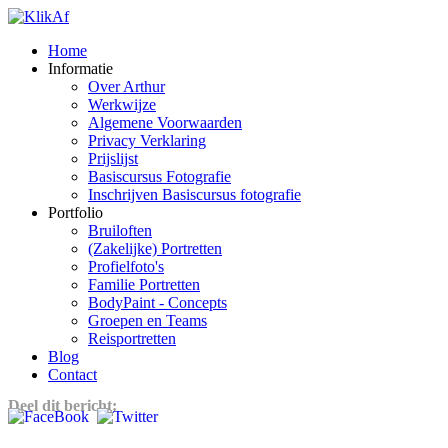
Home
Informatie
Over Arthur
Werkwijze
Algemene Voorwaarden
Privacy Verklaring
Prijslijst
Basiscursus Fotografie
Inschrijven Basiscursus fotografie
Portfolio
Bruiloften
(Zakelijke) Portretten
Profielfoto's
Familie Portretten
BodyPaint - Concepts
Groepen en Teams
Reisportretten
Blog
Contact
Deel dit bericht: